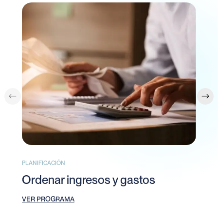
PLANIFICACIÓN
PL
Ordenar ingresos y gastos
C
VER PROGRAMA
V